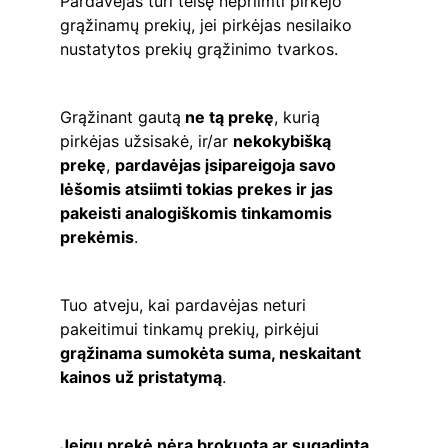
Pardavėjas turi teisę nepriimti pirkėjo 
grąžinamų prekių, jei pirkėjas nesilaiko 
nustatytos prekių grąžinimo tvarkos.
Grąžinant gautą
 ne tą prekę
, kurią 
pirkėjas užsisakė, ir/ar 
nekokybišką 
prekę
, 
pardavėjas įsipareigoja savo 
lėšomis atsiimti tokias prekes ir jas 
pakeisti analogiškomis tinkamomis 
prekėmis
.
Tuo atveju, kai pardavėjas neturi 
pakeitimui tinkamų prekių, pirkėjui 
grąžinama sumokėta suma, neskaitant 
kainos už pristatymą
.
Jeigu prekė nėra brokuota ar sugadinta 