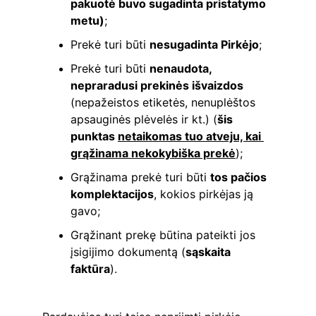
pakuotė buvo sugadinta pristatymo 
metu)
;
Prekė turi būti 
nesugadinta Pirkėjo
;
Prekė turi būti 
nenaudota, 
nepraradusi prekinės išvaizdos
(nepažeistos etiketės, nenuplėštos 
apsauginės plėvelės ir kt.) (
šis 
punktas 
netaikomas tuo atveju, kai 
grąžinama nekokybiška prekė
);
Grąžinama prekė turi būti 
tos pačios 
komplektacijos
, kokios pirkėjas ją 
gavo;
Grąžinant prekę būtina pateikti jos 
įsigijimo dokumentą (
sąskaita 
faktūra
).