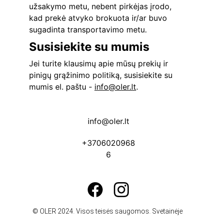
užsakymo metu, nebent pirkėjas įrodo, 
kad prekė atvyko brokuota ir/ar buvo 
sugadinta transportavimo metu.
Susisiekite su mumis
Jei turite klausimų apie mūsų prekių ir 
pinigų grąžinimo politiką, susisiekite su 
mumis el. paštu - 
info@oler.lt
.
info@oler.lt
+3706020968
6
© OLER 2024. Visos teisės saugomos. Svetainėje 