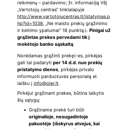
reikmenų – pardavimo; žr. informaciją VšĮ 
„Vartotojų centras“ tinklalapyje 
http://www.vartotojucentras.lt/istatymas.p
hp?id=1038
, „Ne maisto prekių grąžinimo 
ir keitimo ypatumai“ 18 punktą.). 
Pinigai už 
grąžintas prekes pervedami tik į 
mokėtojo banko sąskaitą
.
Norėdamas grąžinti prekę(-es, pirkėjas 
gali tai padaryti 
per 14 d.d. nuo prekių 
pristatymo dienos
, pirkėjas privalo 
informuoti parduotuvės personalą el. 
laišku į 
info@oler.lt
.
Pirkėjui grąžinant prekes, būtina laikytis 
šių sąlygų:
Grąžinama prekė turi būti 
originalioje, nesugadintoje 
pakuotėje (išskyrus atvejus, kai 