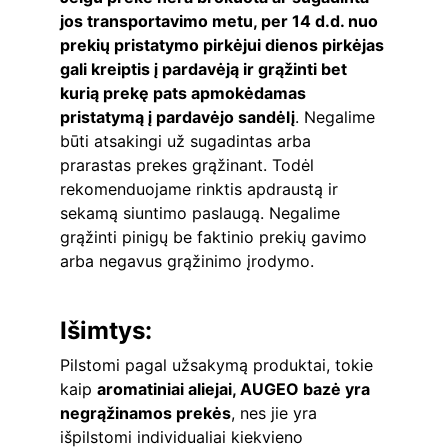
jos transportavimo metu, per 14 d.d. nuo 
prekių pristatymo pirkėjui dienos pirkėjas 
gali kreiptis į pardavėją ir grąžinti bet 
kurią prekę pats apmokėdamas 
pristatymą į pardavėjo sandėlį
. Negalime 
būti atsakingi už sugadintas arba 
prarastas prekes grąžinant. Todėl 
rekomenduojame rinktis apdraustą ir 
sekamą siuntimo paslaugą. Negalime 
grąžinti pinigų be faktinio prekių gavimo 
arba negavus grąžinimo įrodymo.
Išimtys:
Pilstomi pagal užsakymą produktai, tokie 
kaip 
aromatiniai aliejai, AUGEO bazė yra 
negrąžinamos prekės
, nes jie yra 
išpilstomi individualiai kiekvieno 